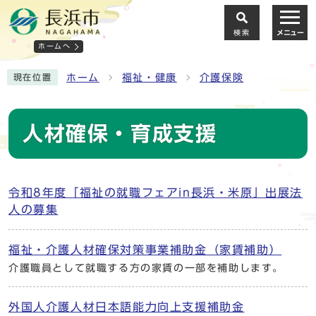
検索
メニュー
ホームへ
ホーム
福祉・健康
介護保険
現在位置
人材確保・育成支援
令和8年度「福祉の就職フェアin長浜・米原」出展法
人の募集
福祉・介護人材確保対策事業補助金（家賃補助）
介護職員として就職する方の家賃の一部を補助します。
外国人介護人材日本語能力向上支援補助金