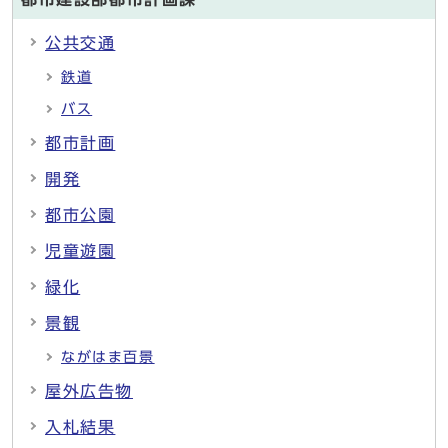
公共交通
鉄道
バス
都市計画
開発
都市公園
児童遊園
緑化
景観
ながはま百景
屋外広告物
入札結果