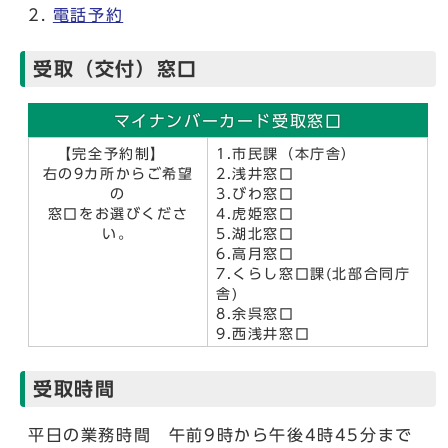
電話予約
受取（交付）窓口
マイナンバーカード受取窓口
【完全予約制】
1.市民課（本庁舎）
右の9カ所からご希望
2.浅井窓口
の
3.びわ窓口
窓口をお選びくださ
4.虎姫窓口
い。
5.湖北窓口
6.高月窓口
7.くらし窓口課(北部合同庁
舎)
8.余呉窓口
9.西浅井窓口
受取時間
平日の業務時間 午前9時から午後4時45分まで