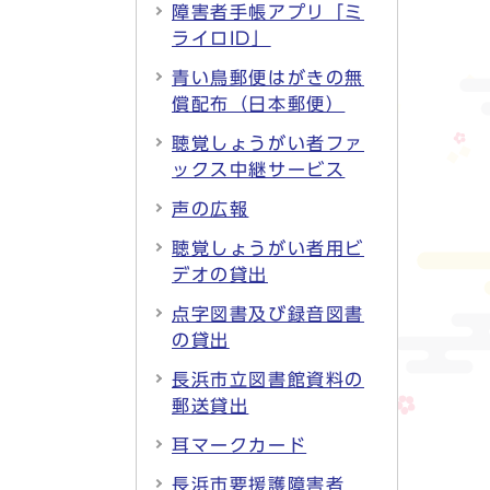
障害者手帳アプリ「ミ
ライロID」
青い鳥郵便はがきの無
償配布（日本郵便）
聴覚しょうがい者ファ
ックス中継サービス
声の広報
聴覚しょうがい者用ビ
デオの貸出
点字図書及び録音図書
の貸出
長浜市立図書館資料の
郵送貸出
耳マークカード
長浜市要援護障害者