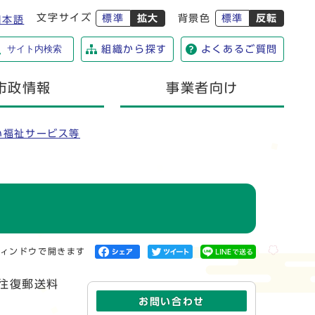
文字サイズ
標準
拡大
背景色
標準
反転
日本語
サイト内検索
組織から探す
よくあるご質問
市政情報
事業者向け
い福祉サービス等
ィンドウで開きます
往復郵送料
お問い合わせ