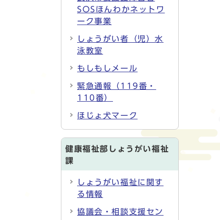
SOSほんわかネットワ
ーク事業
しょうがい者（児）水
泳教室
もしもしメール
緊急通報（119番・
110番）
ほじょ犬マーク
健康福祉部しょうがい福祉
課
しょうがい福祉に関す
る情報
協議会・相談支援セン