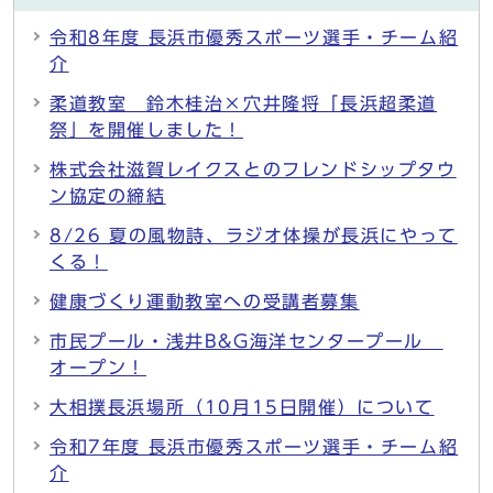
令和8年度 長浜市優秀スポーツ選手・チーム紹
介
柔道教室 鈴木桂治×穴井隆将「長浜超柔道
祭」を開催しました！
株式会社滋賀レイクスとのフレンドシップタウ
ン協定の締結
8/26 夏の風物詩、ラジオ体操が長浜にやって
くる！
健康づくり運動教室への受講者募集
市民プール・浅井B&G海洋センタープール
オープン！
大相撲長浜場所（10月15日開催）について
令和7年度 長浜市優秀スポーツ選手・チーム紹
介