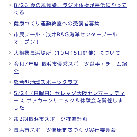
8/26 夏の風物詩、ラジオ体操が長浜にやって
くる！
健康づくり運動教室への受講者募集
市民プール・浅井B&G海洋センタープール
オープン！
大相撲長浜場所（10月15日開催）について
令和7年度 長浜市優秀スポーツ選手・チーム紹
介
総合型地域スポーツクラブ
5/24（日曜日）セレッソ大阪ヤンマーレディ
ース サッカークリニック＆体験会を開催しま
した！
第2期長浜市スポーツ推進計画
長浜市スポーツ健康まちづくり実行委員会