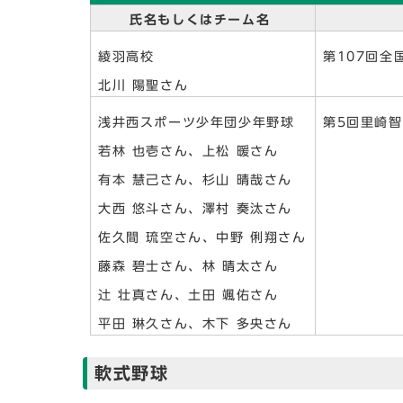
氏名もしくはチーム名
綾羽高校
第107回全
北川 陽聖さん
浅井西スポーツ少年団少年野球
第5回里崎智
若林 也壱さん、上松 暖さん
有本 慧己さん、杉山 晴哉さん
大西 悠斗さん、澤村 奏汰さん
佐久間 琉空さん、中野 俐翔さん
藤森 碧士さん、林 晴太さん
辻 壮真さん、土田 颯佑さん
平田 琳久さん、木下 多央さん
軟式野球