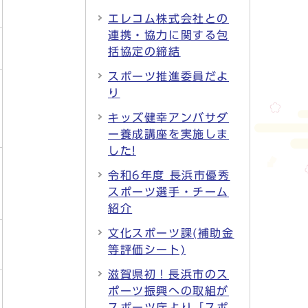
エレコム株式会社との
連携・協力に関する包
括協定の締結
スポーツ推進委員だよ
り
キッズ健幸アンバサダ
ー養成講座を実施しま
した!
令和6年度 長浜市優秀
スポーツ選手・チーム
紹介
文化スポーツ課(補助金
等評価シート)
滋賀県初！長浜市のス
ポーツ振興への取組が
スポーツ庁より「スポ