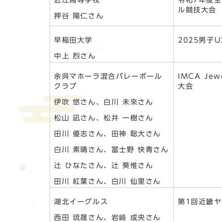
近江高等学校
令和7年度
ル
押谷 陽仁さん
早稲田大学
2025男子
中上 烈さん
余呉マホーラ混合バレーボール
IMCA Je
クラブ
大会
伊吹 悠さん、白川 未來さん
松山 凪さん、松井 一樹さん
田川 優志さん、田神 聡大さん
白川 素晴さん、冨士野 快青さん
辻 ひなたさん、辻 葵惟さん
田川 紅葉さん、白川 仙里さん
湖北イーグルス
第1回近
西田 琉晟さん、岩﨑 成央さん