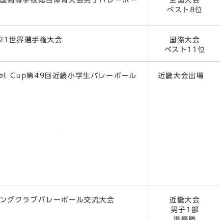
全国高等学校総合体育大会男子バレーボー
全国大会
競技大会
ベスト8位
U21世界選手権大会
国際大会
ベスト11位
wel Cup第49回近畿小学生バレーボール
近畿大会出場
畿ヤングクラブバレーボール交流大会
近畿大会
男子1部
準優勝