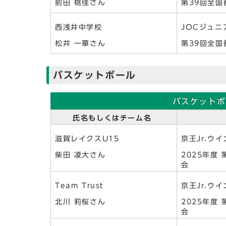
前田 桃佳さん
第39回全
西浅井中学校
JOCジュ
松井 一華さん
第39回全
バスケットボール
バスケットボ
氏名もしくはチーム名
滋賀レイクスU15
京王Jr.ウイ
柴田 凌大さん
2025年度
会
Team Trust
京王Jr.ウイ
北川 莉桜さん
2025年度
会