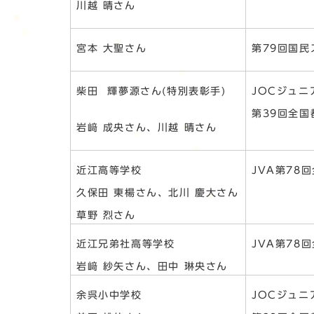
川越 晴さん
宮本 大聖さん
第79回国
柴田 輝夢源さん(特別表彰手)
JOCジュ
第39回全
岩﨑 成央さん、川越 晴さん
近江高等学校
JVA第7
久保田 東楊さん、北川 慶大さん
草野 烈さん
近江兄弟社高等学校
JVA第7
岩﨑 紗矢さん、田中 琳央さん
余呉小中学校
JOCジュ