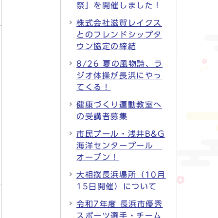
祭」を開催しました！
株式会社滋賀レイクス
とのフレンドシップタ
ウン協定の締結
8/26 夏の風物詩、ラ
ジオ体操が長浜にやっ
てくる！
健康づくり運動教室へ
の受講者募集
市民プール・浅井B&G
海洋センタープール
オープン！
大相撲長浜場所（10月
15日開催）について
令和7年度 長浜市優秀
スポーツ選手・チーム