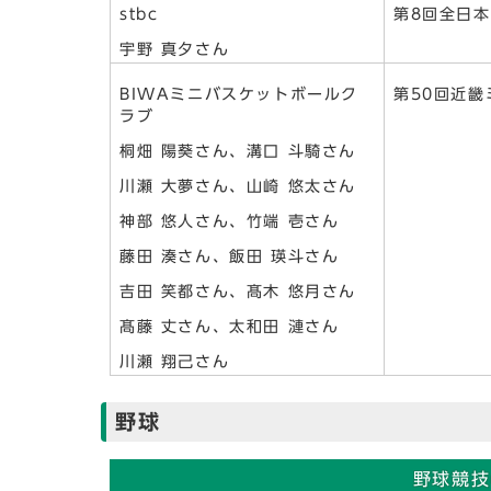
stbc
第8回全日
宇野 真夕さん
BIWAミニバスケットボールク
第50回近
ラブ
桐畑 陽葵さん、溝口 斗騎さん
川瀬 大夢さん、山崎 悠太さん
神部 悠人さん、竹端 壱さん
藤田 湊さん、飯田 瑛斗さん
吉田 笑都さん、髙木 悠月さん
髙藤 丈さん、太和田 漣さん
川瀬 翔己さん
野球
野球競技