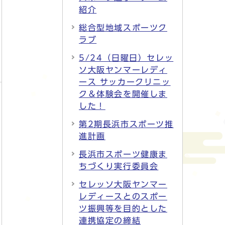
紹介
総合型地域スポーツク
ラブ
5/24（日曜日）セレッ
ソ大阪ヤンマーレディ
ース サッカークリニッ
ク＆体験会を開催しま
した！
第2期長浜市スポーツ推
進計画
長浜市スポーツ健康ま
ちづくり実行委員会
セレッソ大阪ヤンマー
レディースとのスポー
ツ振興等を目的とした
連携協定の締結