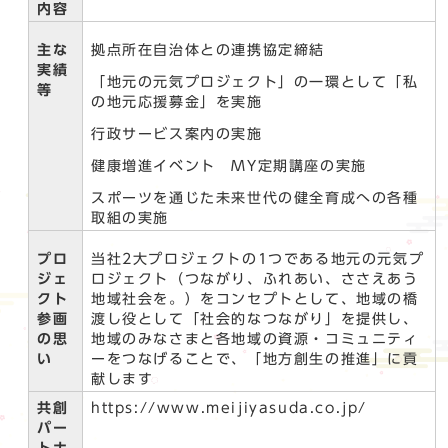
内容
主な
拠点所在自治体との連携協定締結
実績
「地元の元気プロジェクト」の一環として「私
等
の地元応援募金」を実施
行政サービス案内の実施
健康増進イベント MY定期講座の実施
スポーツを通じた未来世代の健全育成への各種
取組の実施
プロ
当社2大プロジェクトの1つである地元の元気プ
ジェ
ロジェクト（つながり、ふれあい、ささえあう
クト
地域社会を。）をコンセプトとして、地域の橋
参画
渡し役として「社会的なつながり」を提供し、
の思
地域のみなさまと各地域の資源・コミュニティ
い
ーをつなげることで、「地方創生の推進」に貢
献します
共創
https://www.meijiyasuda.co.jp/
パー