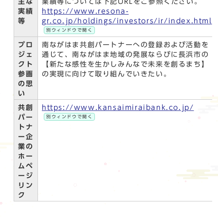
主な
業績等については下記URLをご参照ください。
実績
https://www.resona-
等
gr.co.jp/holdings/investors/ir/index.html
別ウィンドウで開く
プロ
南ながはま共創パートナーへの登録および活動を
ジェ
通じて、南ながはま地域の発展ならびに長浜市の
クト
【新たな感性を生かしみんなで未来を創るまち】
参画
の実現に向けて取り組んでいきたい。
の思
い
共創
https://www.kansaimiraibank.co.jp/
パー
別ウィンドウで開く
トナ
ー企
業の
ホー
ムペ
ージ
リン
ク