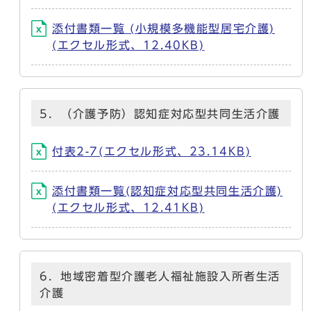
添付書類一覧 (小規模多機能型居宅介護)
(エクセル形式、12.40KB)
5．（介護予防）認知症対応型共同生活介護
付表2-7(エクセル形式、23.14KB)
添付書類一覧(認知症対応型共同生活介護)
(エクセル形式、12.41KB)
6．地域密着型介護老人福祉施設入所者生活
介護