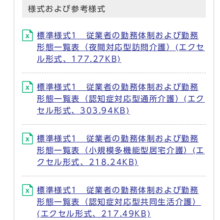
様式および参考様式
標準様式1 従業者の勤務体制および勤務
形態一覧表（夜間対応型訪問介護）(エクセ
ル形式、177.27KB)
標準様式1 従業者の勤務体制および勤務
形態一覧表（認知症対応型通所介護）(エク
セル形式、303.94KB)
標準様式1 従業者の勤務体制および勤務
形態一覧表（小規模多機能型居宅介護）(エ
クセル形式、218.24KB)
標準様式1 従業者の勤務体制および勤務
形態一覧表（認知症対応型共同生活介護）
(エクセル形式、217.49KB)