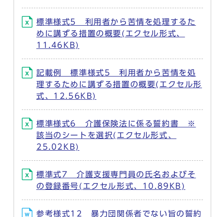
標準様式5 利用者から苦情を処理するた
めに講ずる措置の概要(エクセル形式、
11.46KB)
記載例 標準様式5 利用者から苦情を処
理するために講ずる措置の概要(エクセル形
式、12.56KB)
標準様式6 介護保険法に係る誓約書 ※
該当のシートを選択(エクセル形式、
25.02KB)
標準式7 介護支援専門員の氏名およびそ
の登録番号(エクセル形式、10.89KB)
参考様式12 暴力団関係者でない旨の誓約