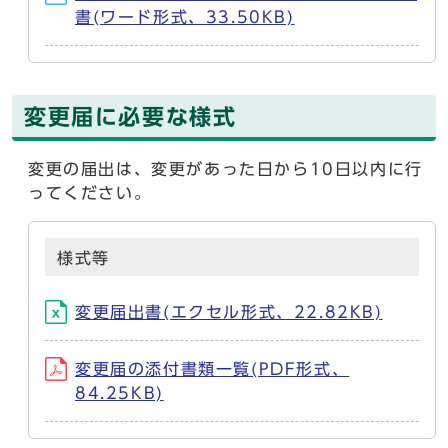
書(ワード形式、33.50KB)
変更届に必要な様式
変更の届出は、変更があった日から10日以内に行
ってください。
様式等
変更届出書(エクセル形式、22.82KB)
変更届の添付書類一覧(PDF形式、
84.25KB)