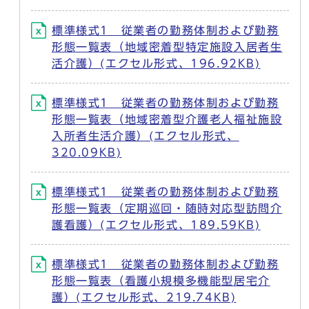
標準様式1 従業者の勤務体制および勤務
形態一覧表（地域密着型特定施設入居者生
活介護）(エクセル形式、196.92KB)
標準様式1 従業者の勤務体制および勤務
形態一覧表（地域密着型介護老人福祉施設
入所者生活介護）(エクセル形式、
320.09KB)
標準様式1 従業者の勤務体制および勤務
形態一覧表（定期巡回・随時対応型訪問介
護看護）(エクセル形式、189.59KB)
標準様式1 従業者の勤務体制および勤務
形態一覧表（看護小規模多機能型居宅介
護）(エクセル形式、219.74KB)