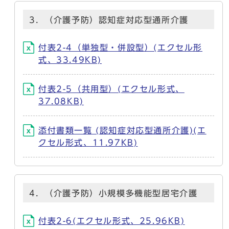
3．（介護予防）認知症対応型通所介護
付表2-4（単独型・併設型）(エクセル形
式、33.49KB)
付表2-5（共用型）(エクセル形式、
37.08KB)
添付書類一覧 (認知症対応型通所介護)(エ
クセル形式、11.97KB)
4．（介護予防）小規模多機能型居宅介護
付表2-6(エクセル形式、25.96KB)