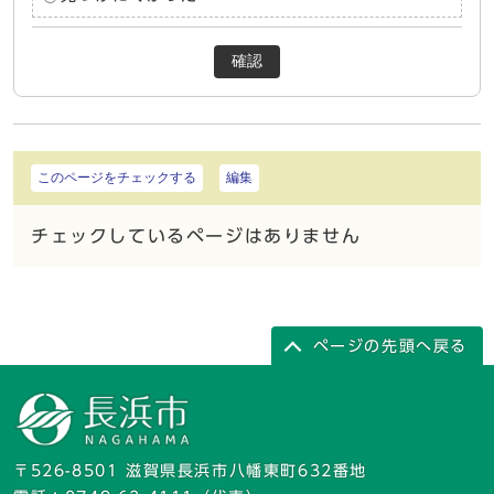
確認
このページをチェックする
編集
チェックしているページはありません
ページの先頭へ戻る
〒526-8501 滋賀県長浜市八幡東町632番地