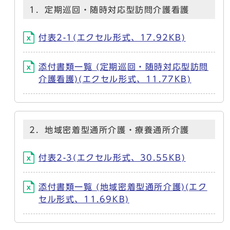
1．定期巡回・随時対応型訪問介護看護
付表2-1(エクセル形式、17.92KB)
添付書類一覧 (定期巡回・随時対応型訪問
介護看護)(エクセル形式、11.77KB)
2．地域密着型通所介護・療養通所介護
付表2-3(エクセル形式、30.55KB)
添付書類一覧 (地域密着型通所介護)(エク
セル形式、11.69KB)