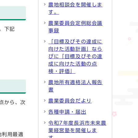
農地相談会を開催しま
す。
農業委員会定例総会議
。下記
事録
「目標及びその達成に
向けた活動計画」なら
びに「目標及びその達
成に向けた活動の点
検・評価」
農地所有適格法人報告
書
農業委員会だより
点から、次
各種申請・届出
令和7年度長浜市未来農
業経営塾を開催しま
地利用最適
す。