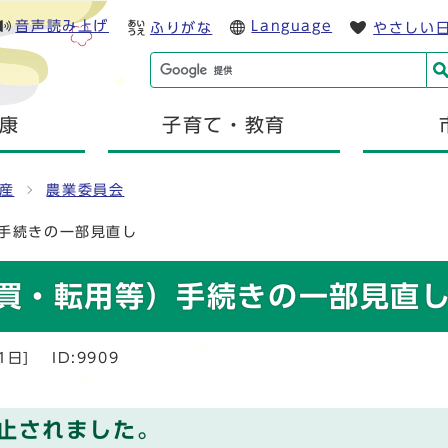
音声読み上げ
Language
ふりがな
やさしい
康
子育て・教育
産
農業委員会
手続きの一部見直し
買・転用等）手続きの一部見直
1日]
ID:9909
止されました。