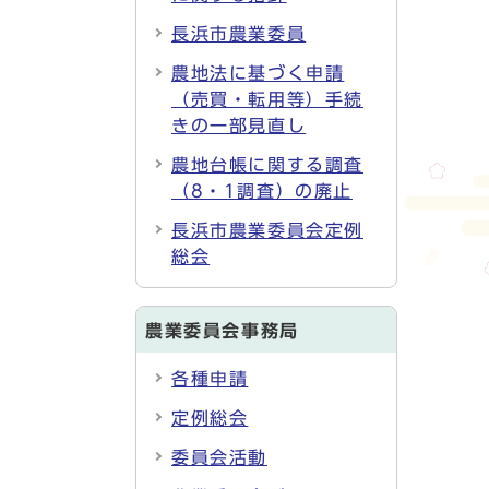
長浜市農業委員
農地法に基づく申請
（売買・転用等）手続
きの一部見直し
農地台帳に関する調査
（8・1調査）の廃止
長浜市農業委員会定例
総会
農業委員会事務局
各種申請
定例総会
委員会活動