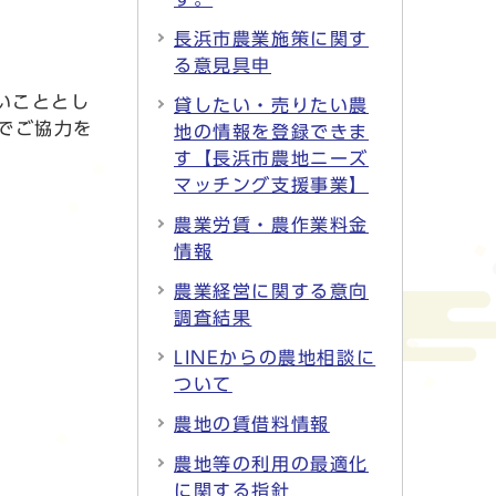
長浜市農業施策に関す
る意見具申
いこととし
貸したい・売りたい農
でご協力を
地の情報を登録できま
す【長浜市農地ニーズ
マッチング支援事業】
農業労賃・農作業料金
情報
農業経営に関する意向
調査結果
LINEからの農地相談に
ついて
農地の賃借料情報
農地等の利用の最適化
に関する指針