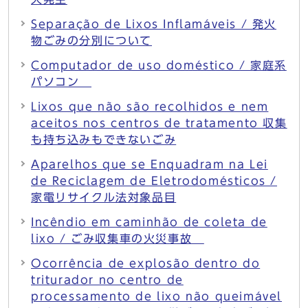
Separação de Lixos Inflamáveis / 発火
物ごみの分別について
Computador de uso doméstico / 家庭系
パソコン
Lixos que não são recolhidos e nem
aceitos nos centros de tratamento 収集
も持ち込みもできないごみ
Aparelhos que se Enquadram na Lei
de Reciclagem de Eletrodomésticos /
家電リサイクル法対象品目
Incêndio em caminhão de coleta de
lixo / ごみ収集車の火災事故
Ocorrência de explosão dentro do
triturador no centro de
processamento de lixo não queimável