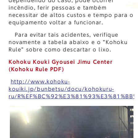
dependendo do caso, pode ocorrer
incêndio, ferir pessoas e também
necessitar de altos custos e tempo para o
equipamento voltar a funcionar.
Para evitar tais acidentes, verifique
novamente a tabela abaixo e o “Kohoku
Rule” sobre como descartar o lixo.
Kohoku Kouki Gyousei Jimu Center
(Kohoku Rule PDF)
http://www.kohoku-
kouiki.jp/bunbetsu/docu/kohokuru-
ru/R%EF%BC%92%E3%81%93%E3%81%BB%