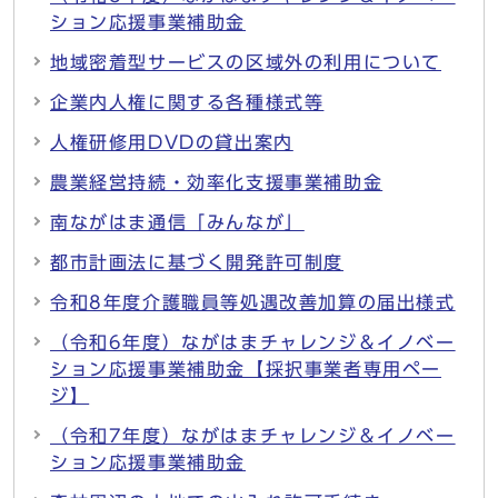
ション応援事業補助金
地域密着型サービスの区域外の利用について
企業内人権に関する各種様式等
人権研修用DVDの貸出案内
農業経営持続・効率化支援事業補助金
南ながはま通信「みんなが」
都市計画法に基づく開発許可制度
令和8年度介護職員等処遇改善加算の届出様式
（令和6年度）ながはまチャレンジ＆イノベー
ション応援事業補助金【採択事業者専用ペー
ジ】
（令和7年度）ながはまチャレンジ＆イノベー
ション応援事業補助金