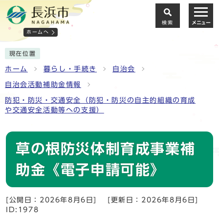
検索
メニュー
ホームへ
現在位置
ホーム
暮らし・手続き
自治会
自治会活動補助金情報
防犯・防災・交通安全（防犯・防災の自主的組織の育成
や交通安全活動等への支援）
草の根防災体制育成事業補
助金《電子申請可能》
[公開日：2026年8月6日]
[更新日：2026年8月6日]
ID:1978