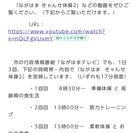
「ながはま きゃんせ体操2」などの動画をぜひご
覧ください。（下記からご覧いただけます。）
URL：
https://www.youtube.com/watch?
v=nOcFgVLIvmY
別ウィンドウで開く
市の行政情報番組「ながはまテレビ」でも、1日
3回、下記の時間帯・内容で「ながはま きゃんせ
体操2」を放映しています。（いずれも17分程度）
・1回目 8時30分～ 準備体操 と 高
齢期の食生活
・2回目 13時00分～ 筋力トレーニン
グ
・3回目 15時00分～ 柔軟体操 と お