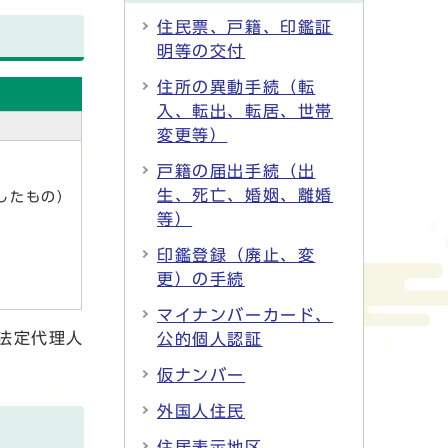
住民票、戸籍、印鑑証
明等の交付
住所の異動手続（転
入、転出、転居、世帯
変更等）
戸籍の届出手続（出
生、死亡、婚姻、離婚
したもの）
等）
印鑑登録（廃止、変
更）の手続
マイナンバーカード、
法定代理人
公的個人認証
仮ナンバー
外国人住民
住居表示地区