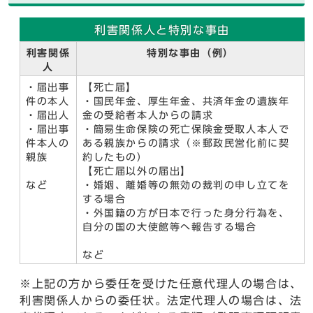
利害関係人と特別な事由
利害関係
特別な事由（例）
人
・届出事
【死亡届】
件の本人
・国民年金、厚生年金、共済年金の遺族年
・届出人
金の受給者本人からの請求
・届出事
・簡易生命保険の死亡保険金受取人本人で
件本人の
ある親族からの請求（※郵政民営化前に契
親族
約したもの）
【死亡届以外の届出】
など
・婚姻、離婚等の無効の裁判の申し立てを
する場合
・外国籍の方が日本で行った身分行為を、
自分の国の大使館等へ報告する場合
など
※上記の方から委任を受けた任意代理人の場合は、
利害関係人からの委任状。法定代理人の場合は、法