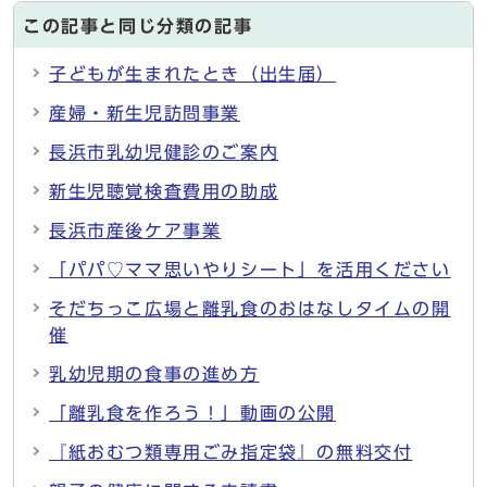
この記事と同じ分類の記事
子どもが生まれたとき（出生届）
産婦・新生児訪問事業
長浜市乳幼児健診のご案内
新生児聴覚検査費用の助成
長浜市産後ケア事業
「パパ♡ママ思いやりシート」を活用ください
そだちっこ広場と離乳食のおはなしタイムの開
催
乳幼児期の食事の進め方
「離乳食を作ろう！」動画の公開
『紙おむつ類専用ごみ指定袋』の無料交付