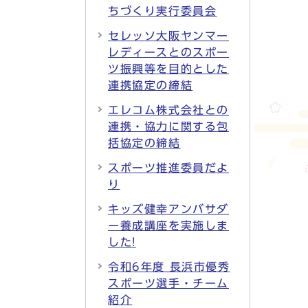
ちづくり実行委員会
セレッソ大阪ヤンマー
レディースとのスポー
ツ振興等を目的とした
連携協定の締結
エレコム株式会社との
連携・協力に関する包
括協定の締結
スポーツ推進委員だよ
り
キッズ健幸アンバサダ
ー養成講座を実施しま
した!
令和6年度 長浜市優秀
スポーツ選手・チーム
紹介