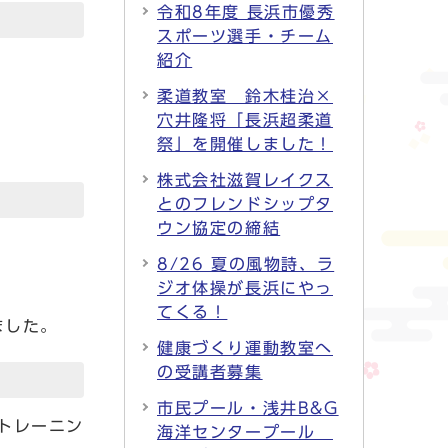
令和8年度 長浜市優秀
スポーツ選手・チーム
紹介
柔道教室 鈴木桂治×
穴井隆将「長浜超柔道
祭」を開催しました！
株式会社滋賀レイクス
とのフレンドシップタ
ウン協定の締結
8/26 夏の風物詩、ラ
ジオ体操が長浜にやっ
てくる！
ました。
健康づくり運動教室へ
の受講者募集
市民プール・浅井B&G
トレーニン
海洋センタープール