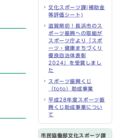
文化スポーツ課(補助金
等評価シート)
滋賀県初！長浜市のス
ポーツ振興への取組が
スポーツ庁より「スポ
ーツ・健康まちづくり
優良自治体表彰
2024」を受賞しまし
た
スポーツ振興くじ
（toto）助成事業
平成28年度スポーツ振
興くじ助成事業につい
て
市民協働部文化スポーツ課