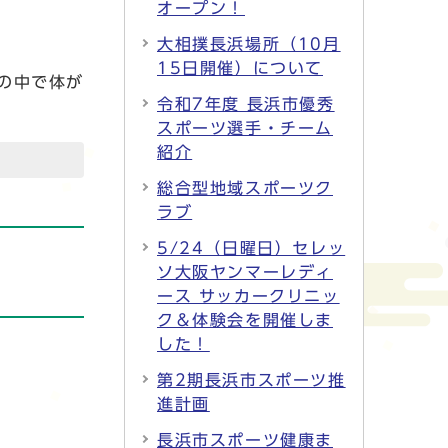
オープン！
大相撲長浜場所（10月
15日開催）について
の中で体が
令和7年度 長浜市優秀
スポーツ選手・チーム
紹介
総合型地域スポーツク
ラブ
5/24（日曜日）セレッ
ソ大阪ヤンマーレディ
ース サッカークリニッ
ク＆体験会を開催しま
した！
第2期長浜市スポーツ推
進計画
長浜市スポーツ健康ま