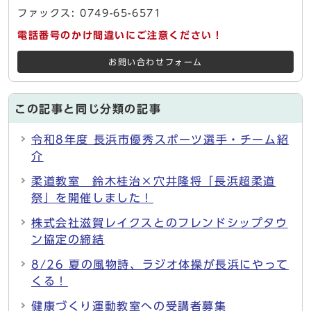
ファックス: 0749-65-6571
電話番号のかけ間違いにご注意ください！
お問い合わせフォーム
この記事と同じ分類の記事
令和8年度 長浜市優秀スポーツ選手・チーム紹
介
柔道教室 鈴木桂治×穴井隆将「長浜超柔道
祭」を開催しました！
株式会社滋賀レイクスとのフレンドシップタウ
ン協定の締結
8/26 夏の風物詩、ラジオ体操が長浜にやって
くる！
健康づくり運動教室への受講者募集