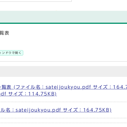
覧表
ィンドウで開く
(ファイル名：sateijoukyou.pdf サイズ：164.7
.pdf サイズ：114.75KB)
ateijoukyou.pdf サイズ：164.75KB)