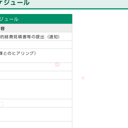
ケジュール
ジュール
内容
常的経費見積書等の提出（通知）
課とのヒアリング）