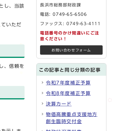
長浜市総務部財政課
とし、当該
電話:
0749-65-6506
ファックス: 0749-63-4111
えていただ
電話番号のかけ間違いにご注
意ください！
お問い合わせフォーム
し、信頼を
この記事と同じ分類の記事
令和7年度補正予算
令和8年度補正予算
決算カード
物価高騰重点支援地方
創生臨時交付金