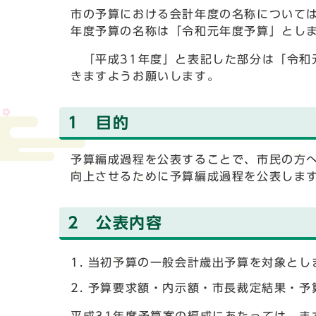
市の予算における会計年度の名称について
年度予算の名称は「令和元年度予算」とし
「平成31年度」と表記した部分は「令和
きますようお願いします。
1 目的
予算編成過程を公表することで、市民の方
向上させるために予算編成過程を公表しま
2 公表内容
当初予算の一般会計歳出予算を対象とし
予算要求額・内示額・市長裁定結果・予