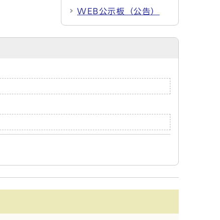
WEB公示板（公告）