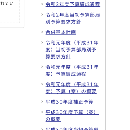
されてい
令和2年度予算編成過程
令和2年度当初予算部局
別予算要求方針
合併基本計画
令和元年度（平成31年
度）当初予算部局別予
算要求方針
令和元年度（平成31年
度）予算編成過程
令和元年度（平成31年
度）予算（案）の概要
平成30年度補正予算
平成30年度予算（案）
の概要
平成30年度当初予算部