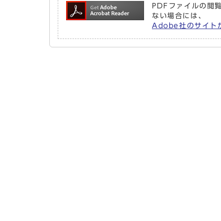
PDFファイルの閲覧
ない場合には、
Adobe社のサイト