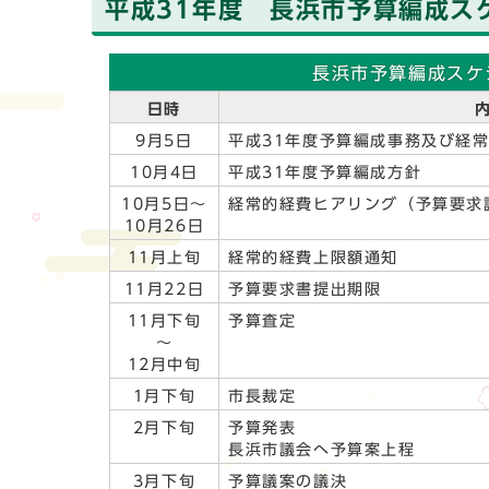
平成31年度 長浜市予算編成ス
長浜市予算編成スケ
日時
9月5日
平成31年度予算編成事務及び経
10月4日
平成31年度予算編成方針
10月5日～
経常的経費ヒアリング（予算要求
10月26日
11月上旬
経常的経費上限額通知
11月22日
予算要求書提出期限
11月下旬
予算査定
～
12月中旬
1月下旬
市長裁定
2月下旬
予算発表
長浜市議会へ予算案上程
3月下旬
予算議案の議決