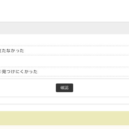
立たなかった
見つけにくかった
確認