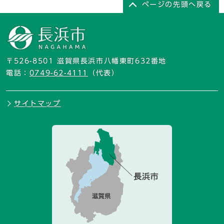
ページの先頭へ戻る
〒526-8501 滋賀県長浜市八幡東町632番地
電話：
0749-62-4111
（代表）
サイトマップ