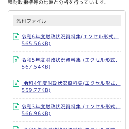
種財政指標等の比較と分析を行っています。
添付ファイル
令和6年度財政状況資料集(エクセル形式、
565.56KB)
令和5年度財政状況資料集 (エクセル形式、
567.54KB)
令和4年度財政状況資料集(エクセル形式、
559.77KB)
令和3年度財政状況資料集 (エクセル形式、
566.98KB)