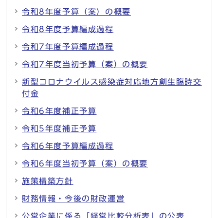
令和8年度予算（案）の概要
令和8年度予算編成過程
令和7年度予算編成過程
令和7年度当初予算（案）の概要
新型コロナウイルス感染症対応地方創生臨時交
付金
令和6年度補正予算
令和5年度補正予算
令和6年度予算編成過程
令和6年度当初予算（案）の概要
施策構築方針
財務情報・今後の財政運営
公営企業に係る「経営比較分析表」の公表