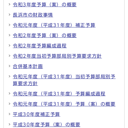
令和3年度予算（案）の概要
長浜市の財政事情
令和元年度（平成31年度）補正予算
令和2年度予算（案）の概要
令和2年度予算編成過程
令和2年度当初予算部局別予算要求方針
合併基本計画
令和元年度（平成31年度）当初予算部局別予
算要求方針
令和元年度（平成31年度）予算編成過程
令和元年度（平成31年度）予算（案）の概要
平成30年度補正予算
平成30年度予算（案）の概要