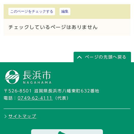
このページをチェックする
編集
チェックしているページはありません
ページの先頭へ戻る
〒526-8501 滋賀県長浜市八幡東町632番地
電話：
0749-62-4111
（代表）
サイトマップ