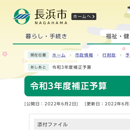
ホームへ
暮らし・手続き
福祉・健
ホーム
市政情報
行財政
予
現在位置
令和3年度補正予算
あしあと
令和3年度補正予算
[公開日：2022年6月2日]
[更新日：2022年6月
添付ファイル