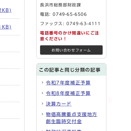
長浜市総務部財政課
KB)
電話:
0749-65-6506
ファックス: 0749-63-4111
KB)
電話番号のかけ間違いにご注
意ください！
お問い合わせフォーム
この記事と同じ分類の記事
令和7年度補正予算
令和8年度補正予算
決算カード
物価高騰重点支援地方
創生臨時交付金