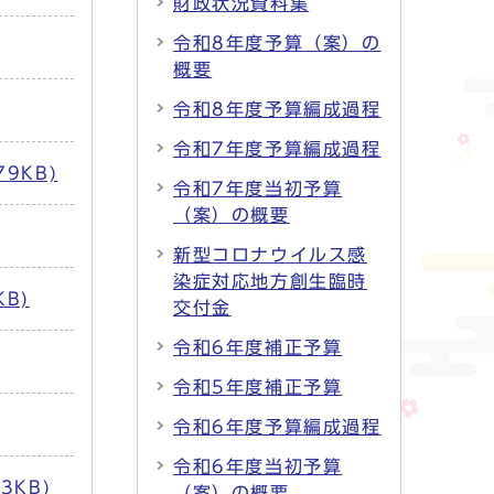
財政状況資料集
令和8年度予算（案）の
概要
令和8年度予算編成過程
令和7年度予算編成過程
9KB)
令和7年度当初予算
（案）の概要
新型コロナウイルス感
染症対応地方創生臨時
B)
交付金
令和6年度補正予算
令和5年度補正予算
令和6年度予算編成過程
令和6年度当初予算
3KB)
（案）の概要