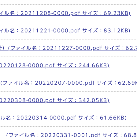
ル名：20211208-0000.pdf サイズ：69.23KB)
ル名：20211221-0000.pdf サイズ：83.12KB)
ファイル名：20211227-0000.pdf サイズ：62.7
0128-0000.pdf サイズ：244.66KB)
イル名：20220207-0000.pdf サイズ：62.69K
0308-0000.pdf サイズ：342.05KB)
名：20220314-0000.pdf サイズ：61.66KB)
ファイル名：20220331-0001.pdf サイズ：68.8