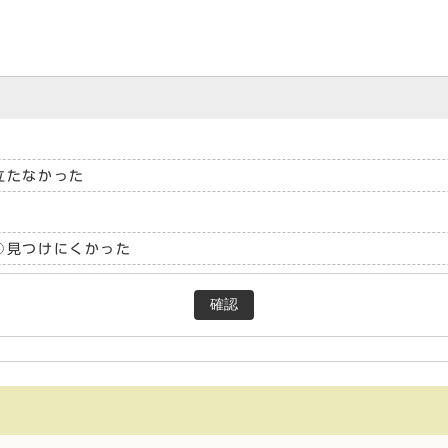
立たなかった
見つけにくかった
確認