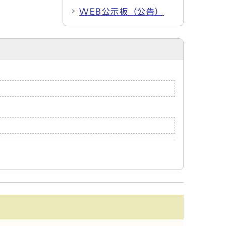
WEB公示板（公告）