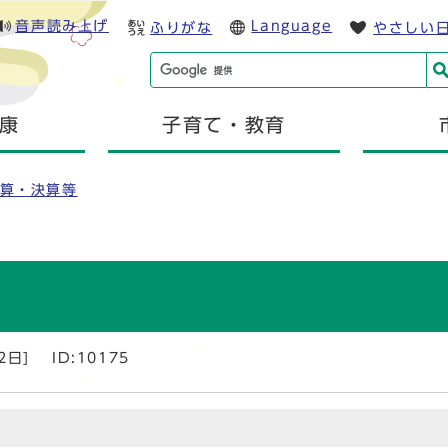
音声読み上げ
Language
ふりがな
やさしい
康
子育て・教育
算・決算等
2日]
ID:10175