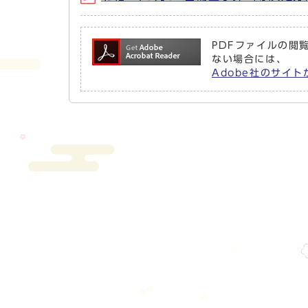
PDFファイルの閲覧
ない場合には、
Adobe社のサイト