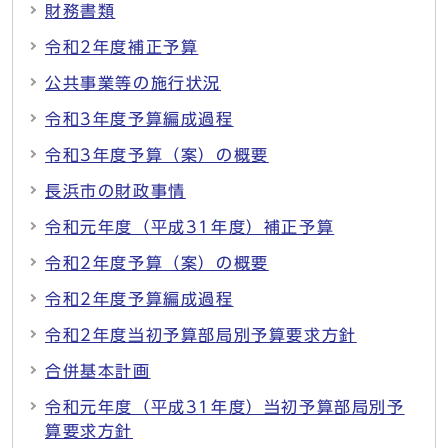
財務書類
令和2年度補正予算
公共事業等の施行状況
令和3年度予算編成過程
令和3年度予算（案）の概要
長浜市の財政事情
令和元年度（平成31年度）補正予算
令和2年度予算（案）の概要
令和2年度予算編成過程
令和2年度当初予算部局別予算要求方針
合併基本計画
令和元年度（平成31年度）当初予算部局別予
算要求方針