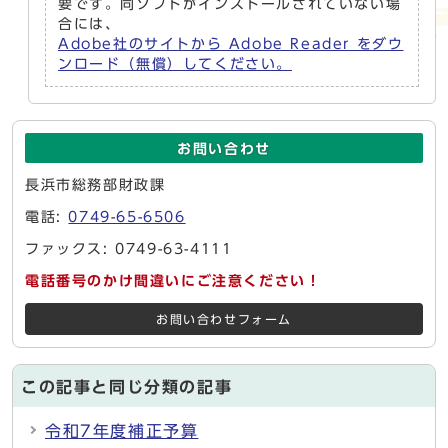
要です。同ソフトがインストールされていない場
合には、
Adobe社のサイトから Adobe Reader をダウ
ンロード（無償）してください。
お問い合わせ
長浜市総務部財政課
電話:
0749-65-6506
ファックス: 0749-63-4111
電話番号のかけ間違いにご注意ください！
お問い合わせフォーム
この記事と同じ分類の記事
令和7年度補正予算