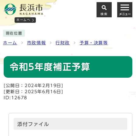
検索
メニュー
ホームへ
現在位置
ホーム
市政情報
行財政
予算・決算等
令和5年度補正予算
[公開日：2024年2月19日]
[更新日：2025年6月16日]
ID:12678
添付ファイル