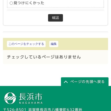
見つけにくかった
確認
このページをチェックする
編集
チェックしているページはありません
ページの先頭へ戻る
〒526-8501 滋賀県長浜市八幡東町632番地