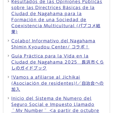
Resultados de las Opiniones Públicas
sobre las Directrices Básicas de la
Ciudad de Nagahama para la
Formación de una Sociedad de
Coexistencia Multicultural (パブコメ結
果)
Colabo! Informativo del Nagahama
Shimin Kyoudou Center/ コラボ！
Guía Práctica para la Vida en la
Ciudad de Nagahama 2025 長浜市くら
しのガイドブック
!Vamos a afiliarse al Jichikai
(Asociación de residentes)!／自治会への
加入
Inicio del Sistema de Numero del
Seguro Social e Impuesto Llamado
¨My Number¨ <a partir de octubre