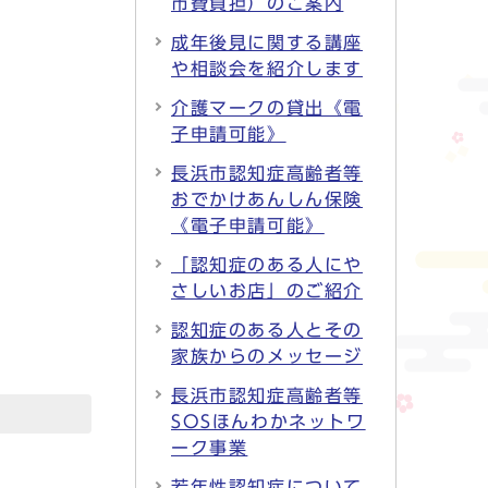
市費負担）のご案内
成年後見に関する講座
や相談会を紹介します
介護マークの貸出《電
子申請可能》
長浜市認知症高齢者等
おでかけあんしん保険
《電子申請可能》
「認知症のある人にや
さしいお店」のご紹介
認知症のある人とその
家族からのメッセージ
長浜市認知症高齢者等
SOSほんわかネットワ
ーク事業
若年性認知症について