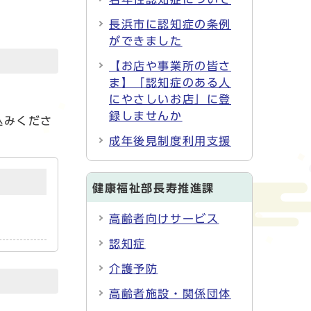
長浜市に認知症の条例
ができました
【お店や事業所の皆さ
ま】「認知症のある人
にやさしいお店」に登
録しませんか
込みくださ
成年後見制度利用支援
健康福祉部長寿推進課
高齢者向けサービス
認知症
介護予防
高齢者施設・関係団体