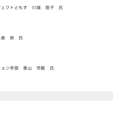
ェクトともす 川端 信子 氏
小島 崇 氏
ョン学部 香山 芳範 氏