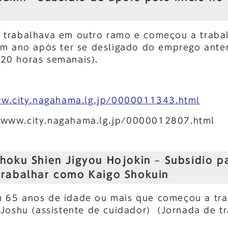
 trabalhava em outro ramo e começou a traba
m ano após ter se desligado do emprego anter
 20 horas semanais).
ww.city.nagahama.lg.jp/0000011343.html
/www.city.nagahama.lg.jp/0000012807.html
hoku Shien Jigyou Hojokin – Subsídio p
trabalhar como Kaigo Shokuin
 65 anos de idade ou mais que começou a tra
Joshu (assistente de cuidador) (Jornada de t