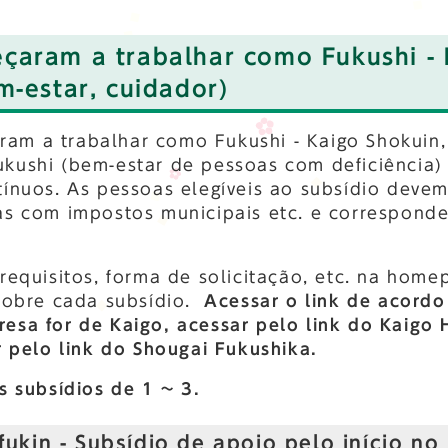
çaram a trabalhar como Fukushi - 
m-estar, cuidador)
am a trabalhar como Fukushi - Kaigo Shokuin
kushi (bem-estar de pessoas com deficiência)
ínuos. As pessoas elegíveis ao subsídio devem 
as com impostos municipais etc. e corresponde
requisitos, forma de solicitação, etc. na hom
 sobre cada subsídio.
Acessar o link de acord
esa for de Kaigo, acessar pelo link do Kaigo
r pelo link do Shougai Fukushika.
s subsídios de 1 ~ 3.
kin - Subsídio de apoio pelo início no