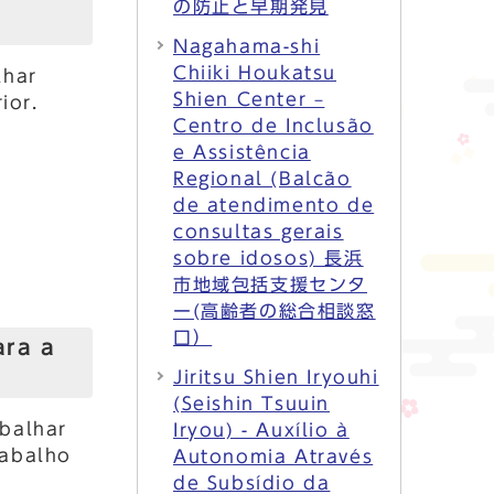
の防止と早期発見
Nagahama-shi
Chiiki Houkatsu
lhar
Shien Center –
ior.
Centro de Inclusão
e Assistência
Regional (Balcão
de atendimento de
consultas gerais
sobre idosos) 長浜
市地域包括支援センタ
ー(高齢者の総合相談窓
口）
ara a
Jiritsu Shien Iryouhi
(Seishin Tsuuin
balhar
Iryou) - Auxílio à
rabalho
Autonomia Através
de Subsídio da