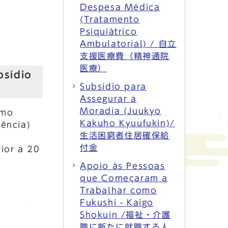
Despesa Médica
(Tratamento
Psiquiátrico
Ambulatorial) / 自立
支援医療費（精神通院
医療）
bsídio
Subsídio para
Assegurar a
Moradia (Juukyo
omo
Kakuho Kyuufukin)/
tência)
生活困窮者住居確保給
付金
ior a 20
Apoio às Pessoas
que Começaram a
Trabalhar como
Fukushi - Kaigo
Shokuin /福祉・介護
職に新たに就職する人