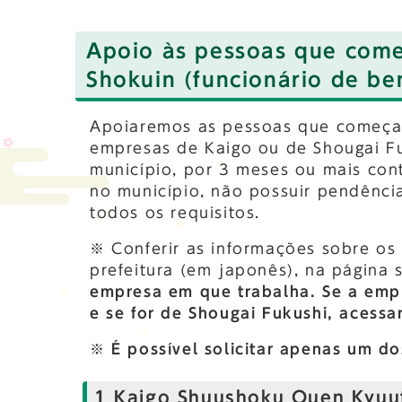
Apoio às pessoas que come
Shokuin (funcionário de be
Apoiaremos as pessoas que começar
empresas de Kaigo ou de Shougai Fu
município, por 3 meses ou mais cont
no município, não possuir pendênci
todos os requisitos.
※ Conferir as informações sobre os 
prefeitura (em japonês), na página
empresa em que trabalha. Se a empr
e se for de Shougai Fukushi, acessa
※ É possível solicitar apenas um do
1 Kaigo Shuushoku Ouen Kyuufu