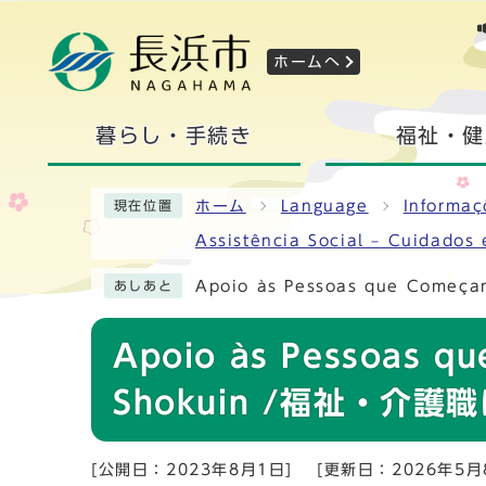
ホームへ
暮らし・手続き
福祉・健
ホーム
Language
Informa
現在位置
Assistência Social – Cuidado
Apoio às Pessoas que Come
あしあと
Apoio às Pessoas qu
Shokuin /福祉・介
[公開日：2023年8月1日]
[更新日：2026年5月