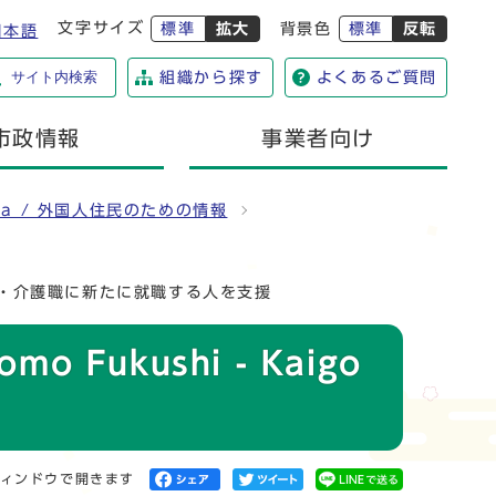
文字サイズ
標準
拡大
背景色
標準
反転
日本語
サイト内検索
組織から探す
よくあるご質問
市政情報
事業者向け
angeira / 外国人住民のための情報
kuin /福祉・介護職に新たに就職する人を支援
omo Fukushi - Kaigo
ィンドウで開きます