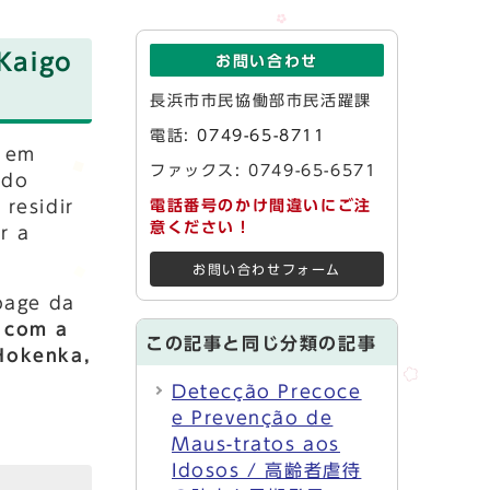
Kaigo
お問い合わせ
長浜市市民協働部市民活躍課
電話:
0749-65-8711
, em
ファックス: 0749-65-6571
 do
residir
電話番号のかけ間違いにご注
意ください！
r a
お問い合わせフォーム
epage da
o com a
この記事と同じ分類の記事
 Hokenka,
Detecção Precoce
e Prevenção de
Maus-tratos aos
Idosos / 高齢者虐待