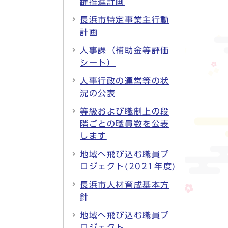
躍推進計画
長浜市特定事業主行動
計画
人事課（補助金等評価
シート）
人事行政の運営等の状
況の公表
等級および職制上の段
階ごとの職員数を公表
します
地域へ飛び込む職員プ
ロジェクト(2021年度)
長浜市人材育成基本方
針
地域へ飛び込む職員プ
ロジェクト