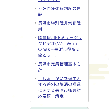
不妊治療休暇制度の創
設
長浜市特別職非常勤職
員
職員採用PRミュージッ
クビデオ(We Want
Ones－長浜市役所で
働こう－)
長浜市定員管理基本方
針
「しょうがいを理由と
する差別の解消の推進
に関する長浜市職員対
応要領」策定