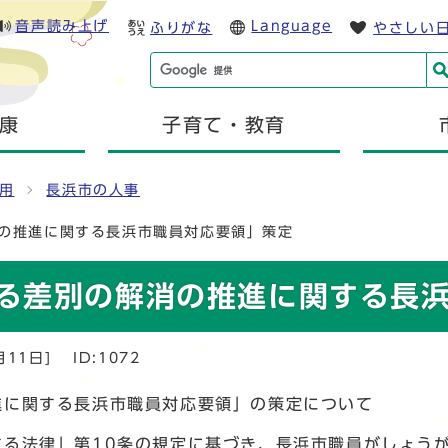
音声読み上げ
Language
ふりがな
やさしい
康
子育て・教育
用
長浜市の人事
の推進に関する長浜市職員対応要領」策定
る差別の解消の推進に関する長
月11日]
ID:1072
進に関する長浜市職員対応要領」の策定について
る法律」第10条の規定に基づき、長浜市職員がしょう