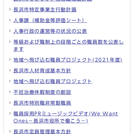
長浜市特定事業主行動計画
人事課（補助金等評価シート）
人事行政の運営等の状況の公表
等級および職制上の段階ごとの職員数を公表し
ます
地域へ飛び込む職員プロジェクト(2021年度)
長浜市人材育成基本方針
地域へ飛び込む職員プロジェクト
不妊治療休暇制度の創設
長浜市特別職非常勤職員
職員採用PRミュージックビデオ(We Want
Ones－長浜市役所で働こう－)
長浜市定員管理基本方針