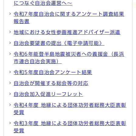
につなぐ自治会運営へ～
令和7年度自治会に関するアンケート調査結果
報告書
地域における女性参画推進アドバイザー派遣
自治会要望書の提出《電子申請可能》
令和6年能登半島地震被災者への義援金（長浜
市連合自治会実施）
令和5年度自治会アンケート結果
自治会が開催する総会等の対応
自治会加入促進リーフレット
令和4年度 地縁による団体功労者総務大臣表彰
受賞
令和3年度 地縁による団体功労者総務大臣表彰
受賞