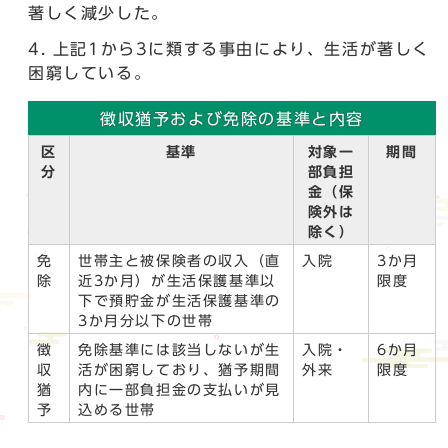
著しく減少した。
上記1から3に類する事由により、生活が著しく
困窮している。
徴収猶予および免除の基準と内容
区
基準
対象一
期間
分
部負担
金（保
険外は
除く）
免
世帯主と被保険者の収入（直
入院
3か月
除
近3か月）が生活保護基準以
限度
下で預貯金が生活保護基準の
3か月分以下の世帯
徴
免除基準には該当しないが生
入院・
6か月
収
活が困窮しており、猶予期間
外来
限度
猶
内に一部負担金の支払いが見
予
込める世帯