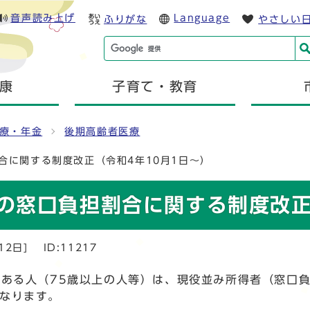
音声読み上げ
Language
ふりがな
やさしい
康
子育て・教育
療・年金
後期高齢者医療
合に関する制度改正（令和4年10月1日～）
の窓口負担割合に関する制度改正
12日]
ID:11217
ある人（75歳以上の人等）は、現役並み所得者（窓口負
になります。