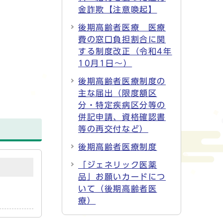
金詐欺【注意喚起】
後期高齢者医療 医療
費の窓口負担割合に関
する制度改正（令和4年
10月1日～）
後期高齢者医療制度の
主な届出（限度額区
分・特定疾病区分等の
併記申請、資格確認書
等の再交付など）
後期高齢者医療制度
「ジェネリック医薬
品」お願いカードにつ
いて（後期高齢者医
療）