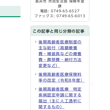
長浜市 市民生活部 保険年金
課
電話: 0749-65-6527
ファックス: 0749-65-6013
この記事と同じ分類の記事
後期高齢者医療制度の
主な給付（高額療養
費・補装具などの療養
費・葬祭費・納付方法
変更など）
後期高齢者医療保険料
率の改定（令和8年度）
後期高齢者医療 特定
疾病認定申請に関する
届出（主に人工透析に
関するもの）