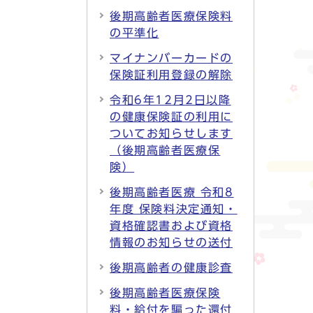
後期高齢者医療保険料
の平準化
マイナンバーカードの
保険証利用登録の解除
令和6年12月2日以降
の健康保険証の利用に
ついてお知らせします
（後期高齢者医療保
険）
後期高齢者医療 令和8
年度 保険料決定通知・
資格確認書および資格
情報のお知らせの送付
後期高齢者の健康診査
後期高齢者医療保険
料・給付を騙った還付