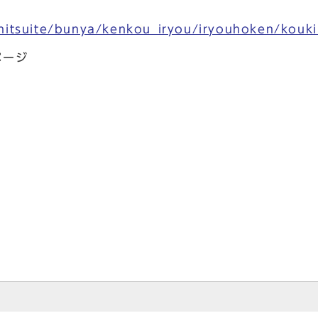
nitsuite/bunya/kenkou_iryou/iryouhoken/kouki
ページ