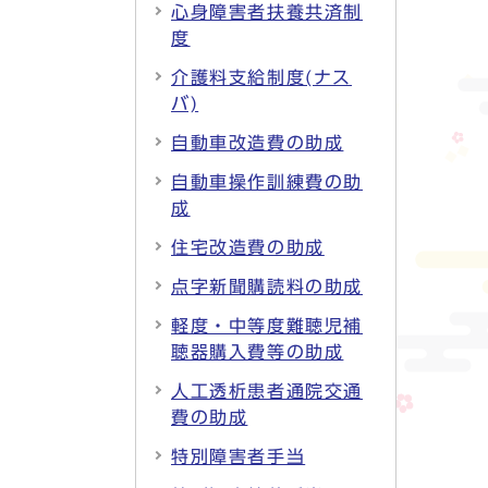
心身障害者扶養共済制
度
介護料支給制度(ナス
バ)
自動車改造費の助成
自動車操作訓練費の助
成
住宅改造費の助成
点字新聞購読料の助成
軽度・中等度難聴児補
聴器購入費等の助成
人工透析患者通院交通
費の助成
特別障害者手当