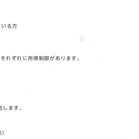
。
ている方
のそれぞれに所得制限があります。
給します。
口）