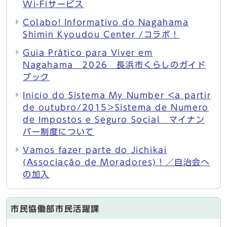
Wi-Fiサービス
Colabo! Informativo do Nagahama
Shimin Kyoudou Center /コラボ！
Guia Prático para Viver em
Nagahama 2026 長浜市くらしのガイド
ブック
Inicio do Sistema My Number <a partir
de outubro/2015>Sistema de Numero
de Impostos e Seguro Social マイナン
バー制度について
Vamos fazer parte do Jichikai
(Associação de Moradores)！／自治会へ
の加入
市民協働部市民活躍課