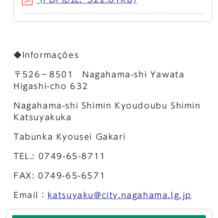
◆Informações
〒526－8501 Nagahama-shi Yawata
Higashi-cho 632
Nagahama-shi Shimin Kyoudoubu Shimin
Katsuyakuka
Tabunka Kyousei Gakari
TEL.: 0749-65-8711
FAX: 0749-65-6571
Email：
katsuyaku@city.nagahama.lg.jp