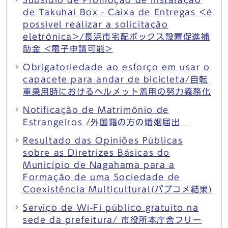
Subsídio de Promoção de Instalação
de Takuhai Box - Caixa de Entregas <é
possível realizar a solicitação
eletrônica>/長浜市宅配ボックス設置促進補
助金 <電子申請可能>
Obrigatoriedade ao esforço em usar o
capacete para andar de bicicleta/自転
車乗用時におけるヘルメット着用の努力義務化
Notificação de Matrimônio de
Estrangeiros /外国籍の方の婚姻届出
Resultado das Opiniões Públicas
sobre as Diretrizes Básicas do
Município de Nagahama para a
Formação de uma Sociedade de
Coexistência Multicultural(パブコメ結果)
Serviço de Wi-Fi público gratuito na
sede da prefeitura/ 市役所本庁舎フリー