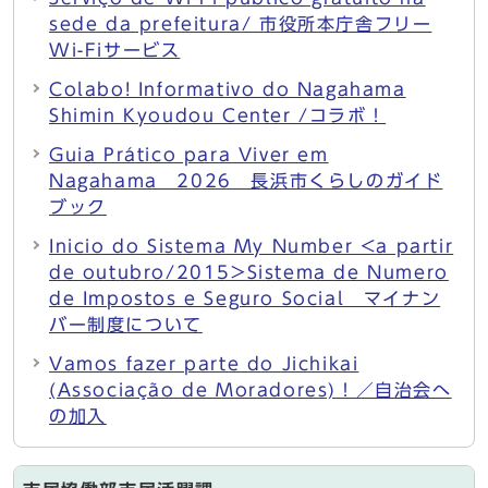
sede da prefeitura/ 市役所本庁舎フリー
Wi-Fiサービス
Colabo! Informativo do Nagahama
Shimin Kyoudou Center /コラボ！
Guia Prático para Viver em
Nagahama 2026 長浜市くらしのガイド
ブック
Inicio do Sistema My Number <a partir
de outubro/2015>Sistema de Numero
de Impostos e Seguro Social マイナン
バー制度について
Vamos fazer parte do Jichikai
(Associação de Moradores)！／自治会へ
の加入