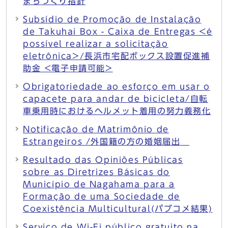
まちづくり指針
Subsídio de Promoção de Instalação
de Takuhai Box - Caixa de Entregas <é
possível realizar a solicitação
eletrônica>/長浜市宅配ボックス設置促進補
助金 <電子申請可能>
Obrigatoriedade ao esforço em usar o
capacete para andar de bicicleta/自転
車乗用時におけるヘルメット着用の努力義務化
Notificação de Matrimônio de
Estrangeiros /外国籍の方の婚姻届出
Resultado das Opiniões Públicas
sobre as Diretrizes Básicas do
Município de Nagahama para a
Formação de uma Sociedade de
Coexistência Multicultural(パブコメ結果)
Serviço de Wi-Fi público gratuito na