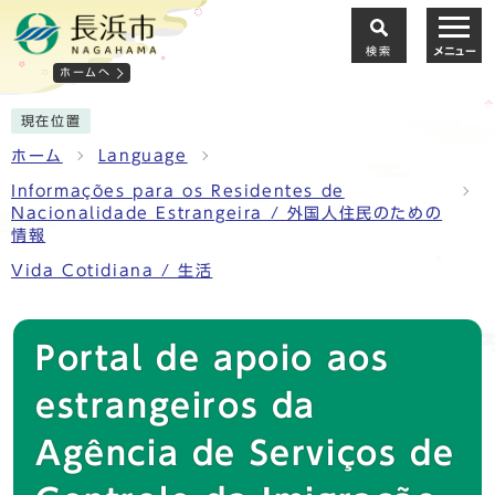
検索
メニュー
ホームへ
現在位置
ホーム
Language
Informações para os Residentes de
Nacionalidade Estrangeira / 外国人住民のための
情報
Vida Cotidiana / 生活
Portal de apoio aos
estrangeiros da
Agência de Serviços de