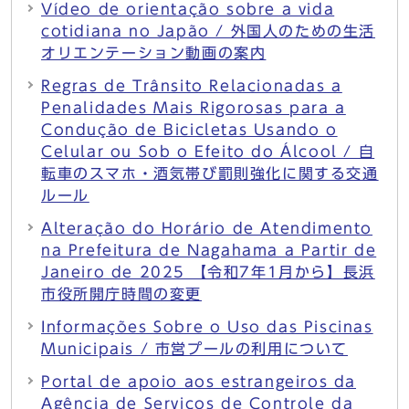
Vídeo de orientação sobre a vida
cotidiana no Japão / 外国人のための生活
オリエンテーション動画の案内
Regras de Trânsito Relacionadas a
Penalidades Mais Rigorosas para a
Condução de Bicicletas Usando o
Celular ou Sob o Efeito do Álcool / 自
転車のスマホ・酒気帯び罰則強化に関する交通
ルール
Alteração do Horário de Atendimento
na Prefeitura de Nagahama a Partir de
Janeiro de 2025 【令和7年1月から】長浜
市役所開庁時間の変更
Informações Sobre o Uso das Piscinas
Municipais / 市営プールの利用について
Portal de apoio aos estrangeiros da
Agência de Serviços de Controle da