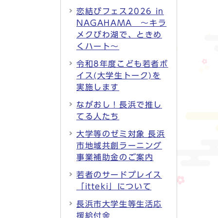
恋結びフェス2026 in
NAGAHAMA ～キラ
メクびわ湖で、ときめ
くハート～
令和8年度こども若者ボ
イス(大学生トーク)を
実施します
ながおし！長浜で推し
てる人たち
大学等のゼミ対象 長浜
市地域共創ラーニング
事業補助金のご案内
若者のサードプレイス
「itteki」について
長浜市大学生等生活応
援給付金