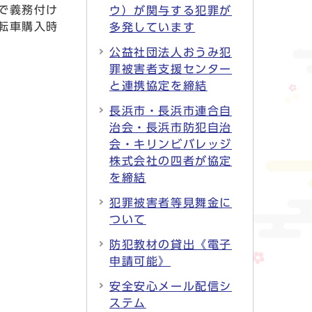
で義務付け
ウ）が関与する犯罪が
転車購入時
多発しています
公益社団法人おうみ犯
罪被害者支援センター
と連携協定を締結
長浜市・長浜市連合自
治会・長浜市防犯自治
会・キリンビバレッジ
株式会社の四者が協定
を締結
犯罪被害者等見舞金に
ついて
防犯教材の貸出《電子
申請可能》
安全安心メール配信シ
ステム