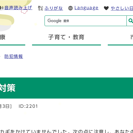
音声読み上げ
Language
ふりがな
やさしい
康
子育て・教育
防犯情報
対策
月3日]
ID:2201
。
、カギをかけていませんでした。次の点に注意し、あなた