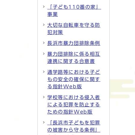
「子ども110番の家」
事業
大切な自転車を守る防
犯対策
長浜市暴力団排除条例
暴力団排除に係る相互
連携に関する合意書
通学路等における子ど
もの安全の確保に関す
る指針Web版
学校等における侵入者
による犯罪を防止する
ための指針Web版
「長浜市子どもを犯罪
の被害から守る条例」