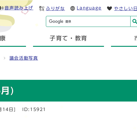
音声読み上げ
Language
ふりがな
やさしい
康
子育て・教育
議会活動写真
月)
月14日]
ID:15921