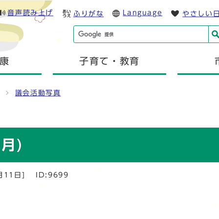
音声読み上げ
Language
ふりがな
やさしい
康
子育て・教育
議会活動写真
月)
月11日]
ID:9699