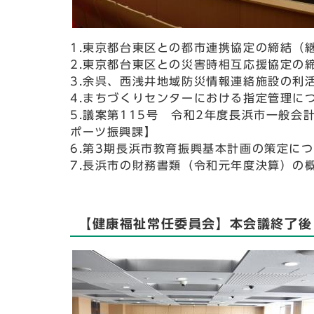
1.東京都台東区との都市連携協定の締結（
2.東京都台東区との災害時相互応援協定の
3.余呉、西浅井地域防災情報連絡施設の利
4.まちづくりセンターにおける指定管理に
5.議案第115号 令和2年度長浜市一般
ポーツ振興課】
6.第3期長浜市教育振興基本計画の策定に
7.長浜市の財務書類（令和元年度決算）の
【健康福祉常任委員会】本会議終了後