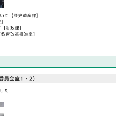
ついて【歴史遺産課】
課】
て【財政課】
【教育改革推進室】
委員会室1・2）
した