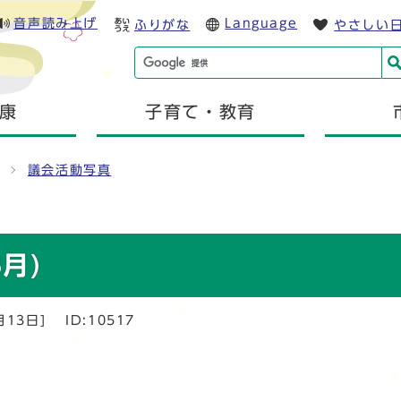
音声読み上げ
Language
ふりがな
やさしい
康
子育て・教育
議会活動写真
月)
月13日]
ID:10517