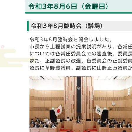
令和3年8月6日（金曜日）
令和3年8月臨時会（議場）
令和3年8月臨時会を開会しました。
市長から上程議案の提案説明があり、各常
については各常任委員会での審査後、委員
また、正副議長の改選、各委員会の正副委
議長に草野豊議員、副議長に山﨑正直議員