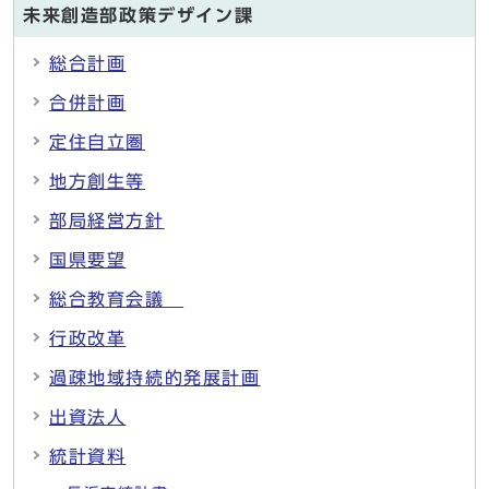
未来創造部政策デザイン課
総合計画
合併計画
定住自立圏
地方創生等
部局経営方針
国県要望
総合教育会議
行政改革
過疎地域持続的発展計画
出資法人
統計資料