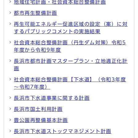
地域住宅計画・社会資本総合整備計画
都市再生整備計画
再生可能エネルギー促進区域の設定（案）に対
するパブリックコメントの実施結果
社会資本総合整備計画（丹生ダム対策）令和5
年度から令和9年度
長浜市都市計画マスタープラン・立地適正化計
画
社会資本総合整備計画【下水道】（令和3年度
～令和7年度）
長浜市下水道事業に関する計画
長浜市国土利用計画
豊公園再整備基本計画
長浜市下水道ストックマネジメント計画