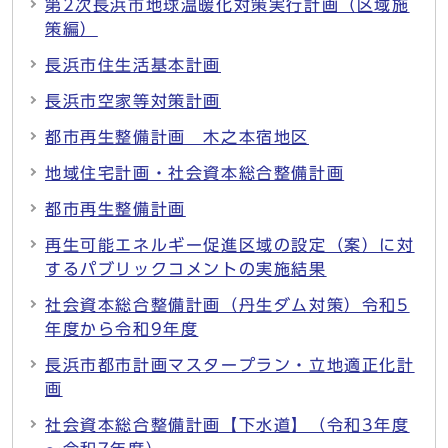
第2次長浜市地球温暖化対策実行計画（区域施
策編）
長浜市住生活基本計画
長浜市空家等対策計画
都市再生整備計画 木之本宿地区
地域住宅計画・社会資本総合整備計画
都市再生整備計画
再生可能エネルギー促進区域の設定（案）に対
するパブリックコメントの実施結果
社会資本総合整備計画（丹生ダム対策）令和5
年度から令和9年度
長浜市都市計画マスタープラン・立地適正化計
画
社会資本総合整備計画【下水道】（令和3年度