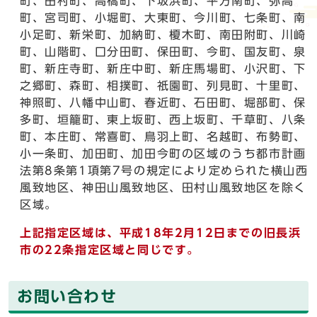
町、田村町、高橋町、下坂浜町、平方南町、弥高
町、宮司町、小堀町、大東町、今川町、七条町、南
小足町、新栄町、加納町、榎木町、南田附町、川崎
町、山階町、口分田町、保田町、今町、国友町、泉
町、新庄寺町、新庄中町、新庄馬場町、小沢町、下
之郷町、森町、相撲町、祇園町、列見町、十里町、
神照町、八幡中山町、春近町、石田町、堀部町、保
多町、垣籠町、東上坂町、西上坂町、千草町、八条
町、本庄町、常喜町、鳥羽上町、名越町、布勢町、
小一条町、加田町、加田今町の区域のうち都市計画
法第8条第1項第7号の規定により定められた横山西
風致地区、神田山風致地区、田村山風致地区を除く
区域。
上
記指定区域は、平成18年2月12日までの旧長浜
市の22条指定区域と同じです。
お問い合わせ