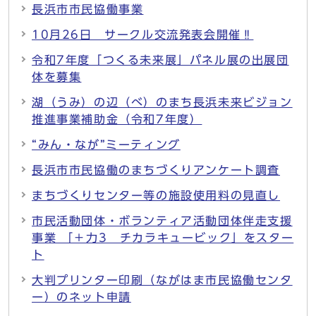
長浜市市民協働事業
10月26日 サークル交流発表会開催‼
令和7年度「つくる未来展」パネル展の出展団
体を募集
湖（うみ）の辺（べ）のまち長浜未来ビジョン
推進事業補助金（令和7年度）
“みん・なが”ミーティング
長浜市市民協働のまちづくりアンケート調査
まちづくりセンター等の施設使用料の見直し
市民活動団体・ボランティア活動団体伴走支援
事業 「＋力3 チカラキュービック」をスター
ト
大判プリンター印刷（ながはま市民協働センタ
ー）のネット申請