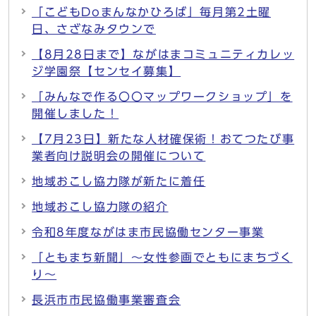
「こどもDoまんなかひろば」毎月第2土曜
日、さざなみタウンで
【8月28日まで】ながはまコミュニティカレッ
ジ学園祭【センセイ募集】
「みんなで作る〇〇マップワークショップ」を
開催しました！
【7月23日】新たな人材確保術！おてつたび事
業者向け説明会の開催について
地域おこし協力隊が新たに着任
地域おこし協力隊の紹介
令和8年度ながはま市民協働センター事業
「ともまち新聞」～女性参画でともにまちづく
り～
長浜市市民協働事業審査会