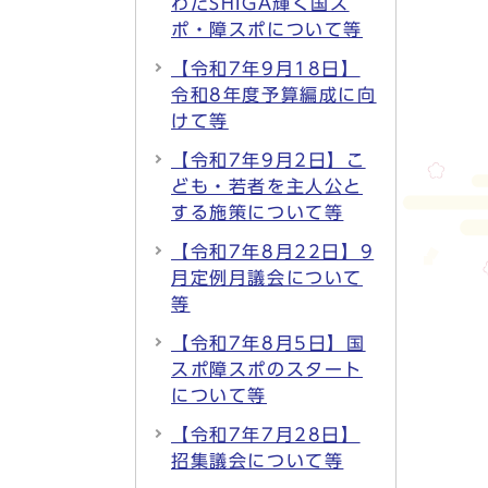
わたSHIGA輝く国ス
ポ・障スポについて等
【令和7年9月18日】
令和8年度予算編成に向
けて等
【令和7年9月2日】こ
ども・若者を主人公と
する施策について等
【令和7年8月22日】9
月定例月議会について
等
【令和7年8月5日】国
スポ障スポのスタート
について等
【令和7年7月28日】
招集議会について等