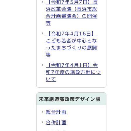
【令和7年5月7日】長
浜改革会議（長浜市総
合計画審議会）の開催
等
【令和7年4月16日】
こども若者が中心とな
ったまちづくりの展開
等
【令和7年4月1日】令
和7年度の施政方針につ
いて
未来創造部政策デザイン課
総合計画
合併計画