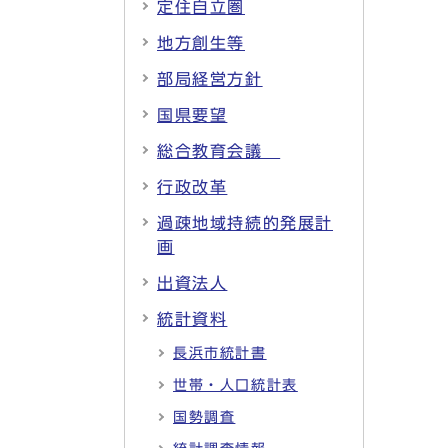
定住自立圏
地方創生等
部局経営方針
国県要望
総合教育会議
行政改革
過疎地域持続的発展計
画
出資法人
統計資料
長浜市統計書
世帯・人口統計表
国勢調査