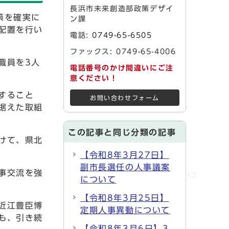
長浜市未来創造部政策デザイ
策を確実に
ン課
配置を行い
電話:
0749-65-6505
ファックス: 0749-65-4006
職員を3人
電話番号のかけ間違いにご注
意ください！
すること
お問い合わせフォーム
据えた取組
この記事と同じ分類の記事
けて、県北
【令和8年3月27日】
副市長選任の人事議案
事交流を強
について
【令和8年3月25日】
近江豊臣博
定期人事異動について
も、引き続
【令和8年3月6日】3