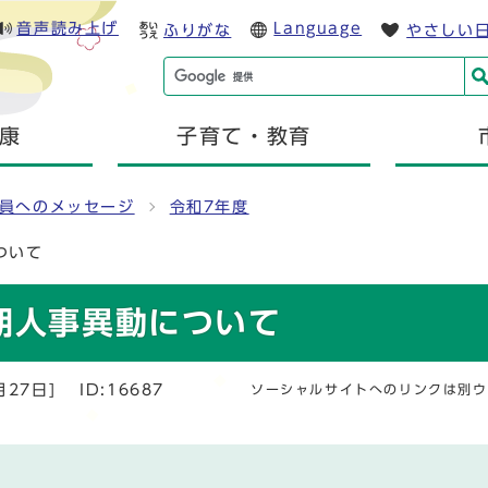
音声読み上げ
Language
ふりがな
やさしい
康
子育て・教育
員へのメッセージ
令和7年度
ついて
定期人事異動について
月27日]
ID:16687
ソーシャルサイトへのリンクは別ウ