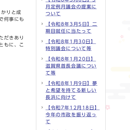
月定例月議会の提案に
っかりと成
ついて
で何事にも
【令和8年3月5日】二
期目就任に当たって
ただきあり
【令和8年1月30日】
ともに、こ
特別議会について等
【令和8年1月20日】
滋賀県首長会議につい
て等
【令和8年1月9日】夢
と希望を持てる新しい
長浜に向けて
【令和7年12月18日】
今年の市政を振り返っ
て